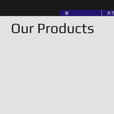
家
关
Our Products