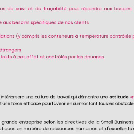
 de suivi et de traçabilité pour répondre aux besoins l
e aux besoins spécifiques de nos clients
ations (y compris les conteneurs à température contrôlée p
 étrangers
ruits à cet effet et contrôlés par les douanes
 intériorisera une culture de travail qui démontre une
attitude
«
t une force efficace pour l'avenir en surmontant tous les obstacl
rande entreprise selon les directives de la Small Business 
tiques en matière de ressources humaines et d'excellents ser