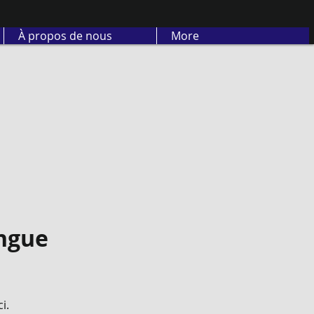
À propos de nous
More
angue
i.